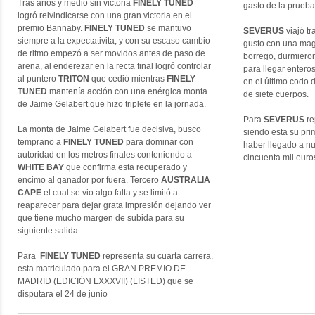
Tras años y medio sin victoria
FINELY TUNED
gasto de la prueba
logró reivindicarse con una gran victoria en el
premio Bannaby.
FINELY TUNED
se mantuvo
SEVERUS
viajó t
siempre a la expectativita, y con su escaso cambio
gusto con una magi
de ritmo empezó a ser movidos antes de paso de
borrego, durmieron 
arena, al enderezar en la recta final logró controlar
para llegar enteros 
al puntero
TRITON
que cedió mientras
FINELY
en el último codo
TUNED
mantenía acción con una enérgica monta
de siete cuerpos.
de Jaime Gelabert que hizo triplete en la jornada.
Para
SEVERUS
re
La monta de Jaime Gelabert fue decisiva, busco
siendo esta su pr
temprano a
FINELY TUNED
para dominar con
haber llegado a nu
autoridad en los metros finales conteniendo a
cincuenta mil eur
WHITE BAY
que confirma esta recuperado y
encimo al ganador por fuera. Tercero
AUSTRALIA
CAPE
el cual se vio algo falta y se limitó a
reaparecer para dejar grata impresión dejando ver
que tiene mucho margen de subida para su
siguiente salida.
Para
FINELY TUNED
representa su cuarta carrera,
esta matriculado para el GRAN PREMIO DE
MADRID (EDICIÓN LXXXVII) (LISTED) que se
disputara el 24 de junio