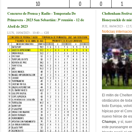
Concurso de Prensa y Radio - Temporada De
Cheltenham Festiva
Primavera - 2023 San Sebastián: 3ª reunión - 12 de
Honeysuckle de mie
Abril de 2023
JUE, 06/04/2023 - 1
Noticias internaci
LUN, 10/04/2023 - 10:40 — GH
El mitin de Chelte
obstáculos de toda
todo Europa, volvi
hípicas por el Con
nuevo héroe de es
Champs
, y sí, su
este purasangre en