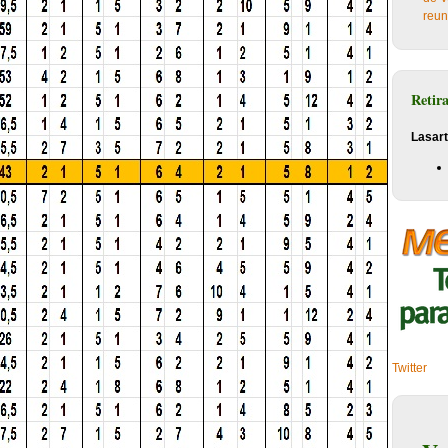
reun
Retir
Lasart
Twitter