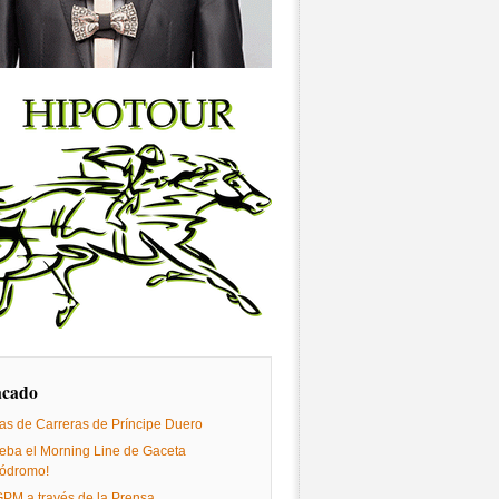
acado
as de Carreras de Príncipe Duero
eba el Morning Line de Gaceta
ódromo!
GPM a través de la Prensa