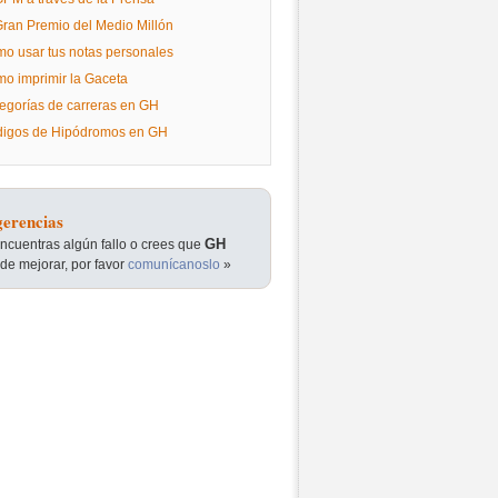
Gran Premio del Medio Millón
o usar tus notas personales
o imprimir la Gaceta
egorías de carreras en GH
igos de Hipódromos en GH
erencias
GH
encuentras algún fallo o crees que
de mejorar, por favor
comunícanoslo
»