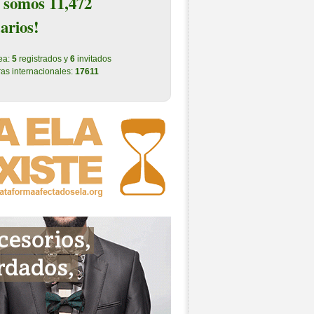
 somos 11,472
arios!
nea:
5
registrados y
6
invitados
as internacionales:
17611