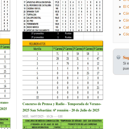
El 
Cóm
Cóm
Cat
Cód
Sug
Si 
pue
erano-
Concurso de Prensa y Radio - Temporada de Verano-
 2025
2025 San Sebastián: 6ª reunión - 20 de Julio de 2025
MIÉ, 16/07/2025 - 10:26 — GH