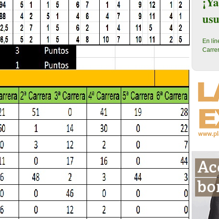
¡Ya
usu
En lí
Carrer