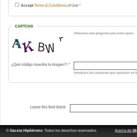
Accept
Terms & Conditions
of Use
*
CAPTCHA
Utilizamos esta pregunta para evitar spam.
¿Qué código muestra la imagen?:
*
Introduzca los caracteres que aparecen en l
Leave this field blank:
©
Gaceta Hipódromo
. Todos los derechos reservados.
Acerca de
G