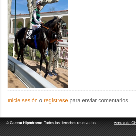
Inicie sesión
o
regístrese
para enviar comentarios
©
Gaceta Hipódromo
. Todos los derechos reservados.
Acerca de
G