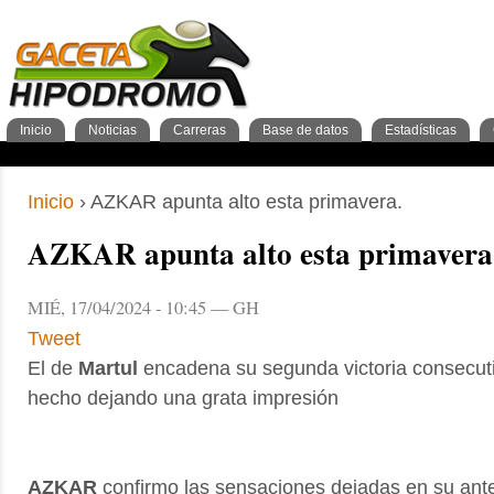
Inicio
Noticias
Carreras
Base de datos
Estadísticas
Nacionales
GacetaPDF
Caballos
General Caballos
Pronos/Puntos
Momentos de gloria
Preparadores
Breves
Programa
Clasificación general
2años
Ferdemente
Internacionales
Resultados
Jockeys
3años
4+años
Cuadras
1º Trimestre
Inscripciones
Jockeys
Criadores
2º Trimestre
Análisis
Preparadores
Tipos 
3º Tr
Sementales
Abuelos maternos
Inicio
› AZKAR apunta alto esta primavera.
AZKAR apunta alto esta primavera
MIÉ, 17/04/2024 - 10:45 — GH
Tweet
El de
Martul
encadena su segunda victoria consecu
hecho dejando una grata impresión
AZKAR
confirmo las sensaciones dejadas en su ante