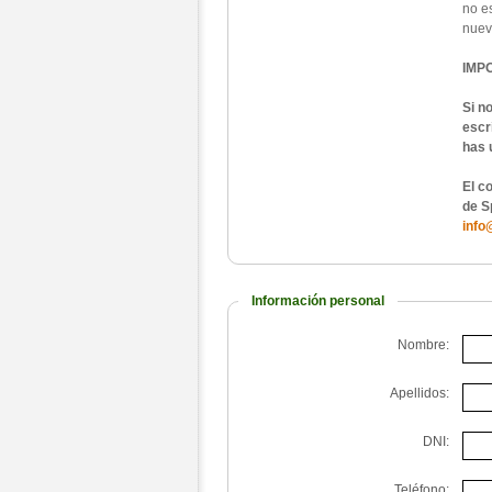
no e
nueva
IMP
Si n
escr
has 
El c
de S
info
Información personal
Nombre:
Apellidos:
DNI:
Teléfono: