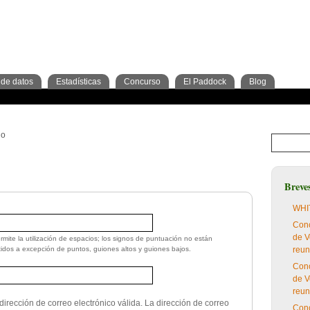
de datos
Estadísticas
Concurso
El Paddock
Blog
os
ras
Trimestre
cripciones
Jockeys
Criadores
2º Trimestre
Análisis
Preparadores
Tipos de apuesta
3º Trimestre
Cuadras
Blog del concurso
Criadores
io
Breve
WHIT
Conc
de V
rmite la utilización de espacios; los signos de puntuación no están
tidos a excepción de puntos, guiones altos y guiones bajos.
reun
Conc
de V
reun
irección de correo electrónico válida. La dirección de correo
Conc