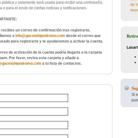
s pública y solamente será usada para recibir una contraseña
de V
 o para el envío de ciertas noticias y notificaciones.
reun
ORTANTE:
o recibes un correo de confirmación tras registrarte,
Retir
íbenos a
info@gacetahipodromo.com
desde el correo que
usado para registrarte y te ayudaremos a activar la cuenta.
Lasart
orreo de activación de la cuenta podría llegarte a la carpeta
pam. Por favor, revisa esta carpeta y añade a
@gacetahipodromo.com
a tu lista de contactos.
Sug
Si 
pue