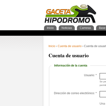
Inicio
Noticias
Carreras
Base 
Nacionales
GacetaPDF
Caballos
General Caballos
Pronos/Puntos
Momentos de gloria
Preparadores
Breves
Programa
Clasificación general
2años
Ferdemente
Internacionales
Resultados
Jockeys
3años
4+añ
Cuad
1º 
Ins
Sementales
Abuelos maternos
Inicio
›
Cuenta de usuario
› Cuenta de usuar
Cuenta de usuario
Información de la cuenta
Usuario:
*
Se pe
permi
Dirección de correo electrónico:
*
Una d