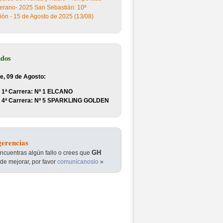
erano- 2025 San Sebastián: 10ª
ión - 15 de Agosto de 2025 (13/08)
ados
e, 09 de Agosto:
1ª Carrera: Nº 1 ELCANO
4ª Carrera: Nº 5 SPARKLING GOLDEN
erencias
GH
encuentras algún fallo o crees que
de mejorar, por favor
comunícanoslo
»