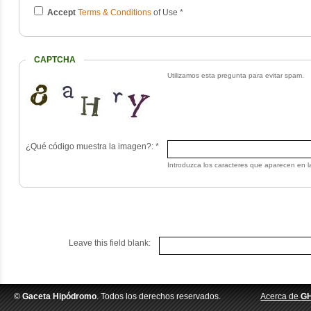
Accept
Terms & Conditions
of Use
*
CAPTCHA
Utilizamos esta pregunta para evitar spam.
¿Qué código muestra la imagen?:
*
Introduzca los caracteres que aparecen en l
Leave this field blank:
©
Gaceta Hipódromo
. Todos los derechos reservados.
Acerca de
G