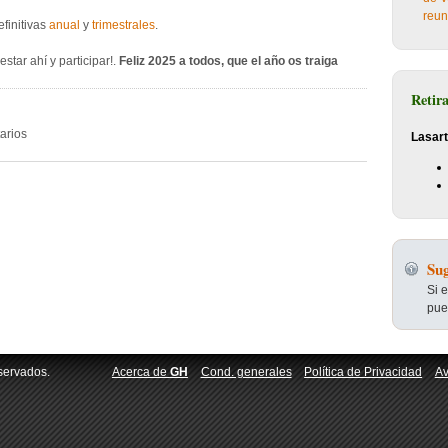
reun
efinitivas
anual
y
trimestrales
.
tar ahí y participar!.
Feliz 2025 a todos, que el año os traiga
Retir
arios
Lasart
Sug
Si 
pue
servados.
Acerca de
GH
Cond. generales
Política de Privacidad
Av