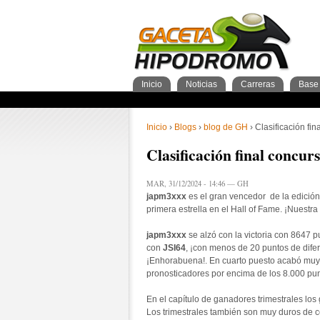
Inicio
Noticias
Carreras
Base 
Nacionales
GacetaPDF
Caballos
General Caballos
Pronos/Puntos
Momentos de gloria
Preparadores
Breves
Programa
Clasificación general
2años
Ferdemente
Internacionales
Resultados
Jockeys
3años
4+añ
Cuad
1º 
Ins
Sementales
Abuelos maternos
Inicio
›
Blogs
›
blog de GH
› Clasificación fi
Clasificación final concu
MAR, 31/12/2024 - 14:46 — GH
japm3xxx
es el gran vencedor de la edición
primera estrella en el Hall of Fame. ¡Nuest
japm3xxx
se alzó con la victoria con 8647 
con
JSI64
, ¡con menos de 20 puntos de difer
¡Enhorabuena!. En cuarto puesto acabó muy 
pronosticadores por encima de los 8.000 pun
En el capítulo de ganadores trimestrales lo
Los trimestrales también son muy duros de 