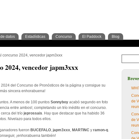
de datos
Estadísticas
Concurso
El Paddock
Blog
os
ras
Trimestre
cripciones
Jockeys
Criadores
2º Trimestre
Análisis
Preparadores
Tipos de apuesta
3º Trimestre
Cuadras
Blog del concurso
Criadores
nal concurso 2024, vencedor japm3xxx
rso 2024, vencedor japm3xxx
Breve
 2024 del Concurso de Pronósticos de la página y consigue su
WHIT
ra más sincera enhorabuena!
Conc
de V
puntos. A menos de 100 puntos
Sonnyboy
acabó segundo en foto
reun
encia entre ambos!, completando un trío inédito en el concurso.
cerca del trío
jeprossais
. Hay que destacar que ha habido 36
Conc
tos. Nivelazo para todos ellos.
de V
reun
s ganadores fueron
BUCEFALO
,
japm3xxx
,
MARTINC
y
ramon-q
.
Conc
conseguir, ¡enhorabuena también!
de V