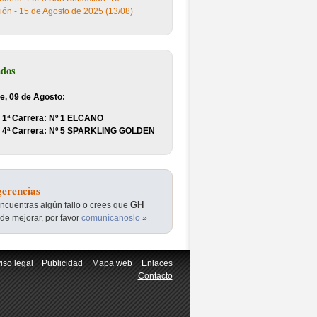
ión - 15 de Agosto de 2025 (13/08)
ados
e, 09 de Agosto:
1ª Carrera: Nº 1 ELCANO
4ª Carrera: Nº 5 SPARKLING GOLDEN
erencias
GH
encuentras algún fallo o crees que
de mejorar, por favor
comunícanoslo
»
iso legal
Publicidad
Mapa web
Enlaces
Contacto