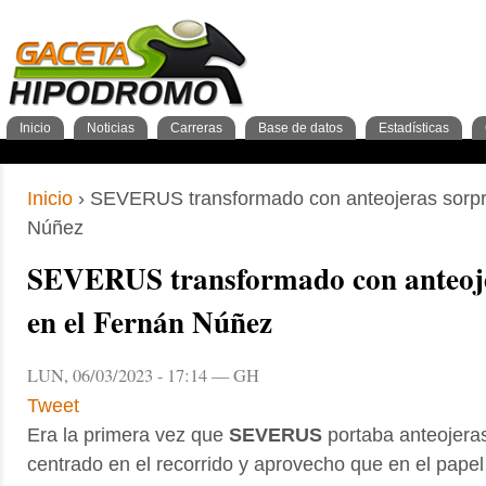
Inicio
Noticias
Carreras
Base de datos
Estadísticas
Nacionales
GacetaPDF
Caballos
General Caballos
Pronos/Puntos
Momentos de gloria
Preparadores
Breves
Programa
Clasificación general
2años
Ferdemente
Internacionales
Resultados
Jockeys
3años
4+años
Cuadras
1º Trimestre
Inscripciones
Jockeys
Criadores
2º Trimestre
Análisis
Preparadores
Tipos 
3º Tr
Sementales
Abuelos maternos
Inicio
› SEVERUS transformado con anteojeras sorpr
Núñez
SEVERUS transformado con anteoj
en el Fernán Núñez
LUN, 06/03/2023 - 17:14 — GH
Tweet
Era la primera vez que
SEVERUS
portaba anteojeras
centrado en el recorrido y aprovecho que en el pape