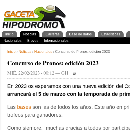
Inicio
Noticias
Carreras
Base de datos
Estadísticas
Nacionales
GacetaPDF
Caballos
General Caballos
Pronos/Puntos
Momentos de gloria
Preparadores
Breves
Programa
Clasificación general
2años
Ferdemente
Internacionales
Resultados
Jockeys
3años
4+años
Cuadras
1º Trimestre
Inscripciones
Jockeys
Criadores
2º Trimestre
Análisis
Preparadores
Tipos 
3º Tr
Inicio
›
Noticias
›
Nacionales
› Concurso de Pronos: edición 2023
Concurso de Pronos: edición 2023
MIÉ, 22/02/2023 - 00:12 — GH
En 2023 os esperamos con una nueva edición del C
arrancará el 5 de marzo con la temporada de pri
Las
bases
son las de todos los años. Este año en pr
trofeos para ganadores.
Como siempre, ¡muchas gracias a todos por participa