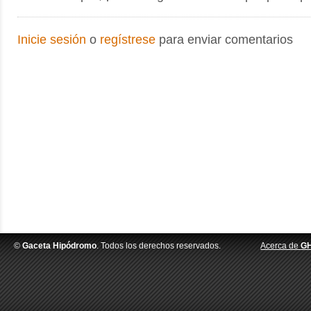
Inicie sesión
o
regístrese
para enviar comentarios
©
Gaceta Hipódromo
. Todos los derechos reservados.
Acerca de
G