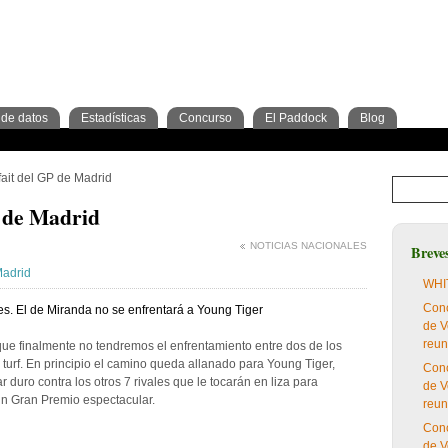
de datos
Estadísticas
Concurso
El Paddock
Blog
os
ras
Trimestre
cripciones
Jockeys
Criadores
2º Trimestre
Análisis
Preparadores
Tipos de apuesta
3º Trimestre
Cuadras
Blog del concurso
Criadores
Sementales
Abuel
ait del GP de Madrid
 de Madrid
NOTICIAS NACIONALES
Breve
Madrid
WHIT
Conc
nes. El de Miranda no se enfrentará a Young Tiger
de V
reun
ue finalmente no tendremos el enfrentamiento entre dos de los
urf. En principio el camino queda allanado para Young Tiger,
Conc
 duro contra los otros 7 rivales que le tocarán en liza para
de V
 un Gran Premio espectacular.
reun
Conc
de V