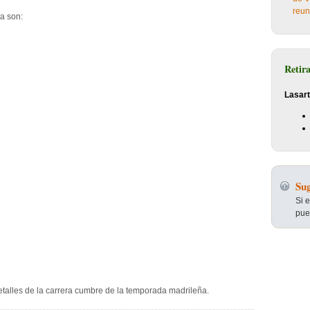
reun
ra son:
Retir
Lasart
Sug
Si 
pue
talles de la carrera cumbre de la temporada madrileña.