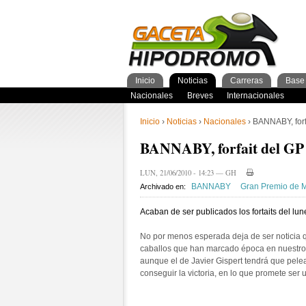
Inicio
Noticias
Carreras
Base 
Nacionales
GacetaPDF
Caballos
General Caballos
Pronos/Puntos
Momentos de gloria
Preparadores
Breves
Programa
Clasificación general
2años
Ferdemente
Internacionales
Resultados
Jockeys
3años
4+añ
Cuad
1º 
Ins
Inicio
›
Noticias
›
Nacionales
› BANNABY, forf
BANNABY, forfait del GP
LUN, 21/06/2010 - 14:23 — GH
BANNABY
Gran Premio de 
Archivado en:
Acaban de ser publicados los fortaits del lu
No por menos esperada deja de ser noticia q
caballos que han marcado época en nuestro t
aunque el de Javier Gispert tendrá que pelear
conseguir la victoria, en lo que promete ser