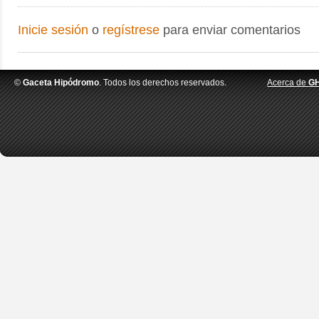
Inicie sesión
o
regístrese
para enviar comentarios
©
Gaceta Hipódromo
. Todos los derechos reservados.
Acerca de
G