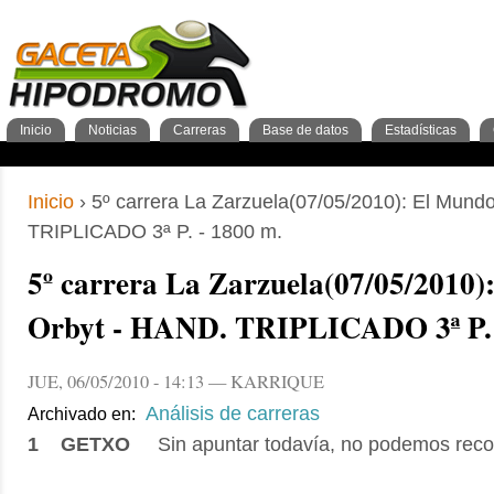
Inicio
Noticias
Carreras
Base de datos
Estadísticas
Nacionales
GacetaPDF
Caballos
General Caballos
Pronos/Puntos
Momentos de gloria
Preparadores
Breves
Programa
Clasificación general
2años
Ferdemente
Internacionales
Resultados
Jockeys
3años
4+años
Cuadras
1º Trimestre
Inscripciones
Jockeys
Criadores
2º Trimestre
Análisis
Preparadores
Tipos 
3º Tr
Sementales
Abuelos maternos
Inicio
› 5º carrera La Zarzuela(07/05/2010): El Mund
TRIPLICADO 3ª P. - 1800 m.
5º carrera La Zarzuela(07/05/2010)
Orbyt - HAND. TRIPLICADO 3ª P. 
JUE, 06/05/2010 - 14:13 — KARRIQUE
Análisis de carreras
Archivado en:
1 GETXO
Sin apuntar todavía, no podemos reco