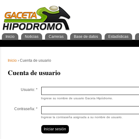
Inicio
Noticias
Carreras
Base de datos
Estadísticas
Nacionales
GacetaPDF
Caballos
General Caballos
Pronos/Puntos
Momentos de gloria
Preparadores
Breves
Programa
Clasificación general
2años
Ferdemente
Internacionales
Resultados
Jockeys
3años
4+años
Cuadras
1º Trimestre
Inscripciones
Jockeys
Criadores
2º Trimestre
Análisis
Preparadores
Tipos 
3º Tr
Sementales
Abuelos maternos
Inicio
› Cuenta de usuario
Cuenta de usuario
Usuario:
*
Ingrese su nombre de usuario Gaceta Hipódromo.
Contraseña:
*
Ingrese la contraseña asignada a su nombre de usuario.